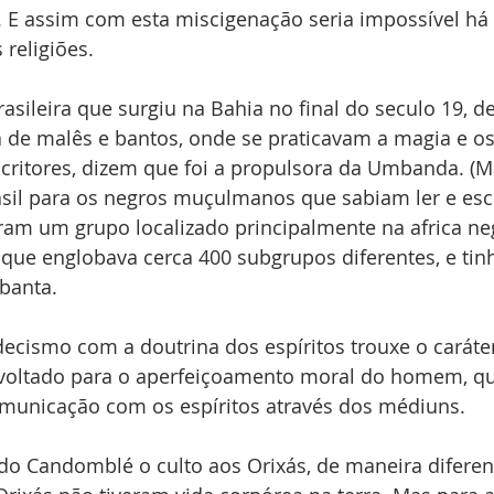
s. E assim com esta miscigenação seria impossível há
 religiões.
rasileira que surgiu na Bahia no final do seculo 19, de
a de malês e bantos, onde se praticavam a magia e os 
scritores, dizem que foi a propulsora da Umbanda. (M
sil para os negros muçulmanos que sabiam ler e esc
ram um grupo localizado principalmente na africa neg
 que englobava cerca 400 subgrupos diferentes, e tin
banta.
decismo com a doutrina dos espíritos trouxe o caráter 
o voltado para o aperfeiçoamento moral do homem, qu
omunicação com os espíritos através dos médiuns.
o Candomblé o culto aos Orixás, de maneira diferen