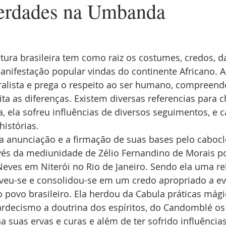
erdades na Umbanda
Eguns
tura brasileira tem como raiz os costumes, credos, d
anifestação popular vindas do continente Africano.
ralista e prega o respeito ao ser humano, compreend
ita as diferenças. Existem diversas referencias para c
ela sofreu influências de diversos seguimentos, e c
histórias.
 anunciação e a firmação de suas bases pelo cabocl
vés da mediunidade de Zélio Fernandino de Morais po
Neves em Niterói no Rio de Janeiro. Sendo ela uma rel
olveu-se e consolidou-se em um credo apropriado a e
o povo brasileiro. Ela herdou da Cabula práticas mágic
ardecismo a doutrina dos espíritos, do Candomblé os 
suas ervas e curas e além de ter sofrido influências 