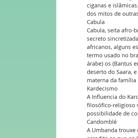
ciganas e islâmica
dos mitos de outras
Cabula
Cabula, seita afro-b
secreto sincretizad
africanos, alguns e
termo usado no bra
árabe) os (Bantus e
deserto do Saara, e
materna da família 
Kardecismo
A Influencia do Kar
filosófico-religios
possibilidade de c
Candomblé
A Umbanda trouxe d