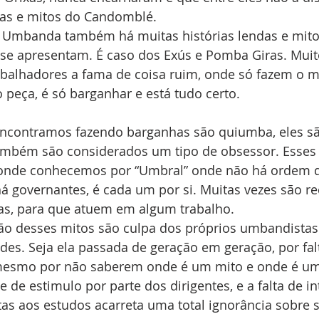
ndas e mitos do Candomblé.
 Umbanda também há muitas histórias lendas e mito
 se apresentam. É caso dos Exús e Pomba Giras. Muit
abalhadores a fama de coisa ruim, onde só fazem o m
peça, é só barganhar e está tudo certo.
ncontramos fazendo barganhas são quiumba, eles são
também são considerados um tipo de obsessor. Esses e
 onde conhecemos por “Umbral” onde não há ordem d
á governantes, é cada um por si. Muitas vezes são re
as, para que atuem em algum trabalho.
ão desses mitos são culpa dos próprios umbandistas
des. Seja ela passada de geração em geração, por fal
esmo por não saberem onde é um mito e onde é um
 e de estimulo por parte dos dirigentes, e a falta de i
as aos estudos acarreta uma total ignorância sobre s