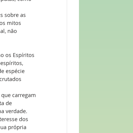
s sobre as 
os mitos 
al, não 
 os Espíritos 
spíritos, 
e espécie 
crutados 
 que carregam 
ta de 
a verdade.
nteresse dos 
ua própria 