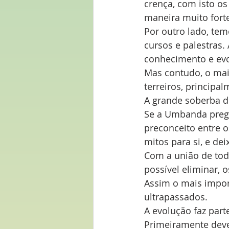
crença, com isto o
maneira muito fort
Por outro lado, tem
cursos e palestras.
conhecimento e evo
Mas contudo, o maio
terreiros, principa
A grande soberba 
Se a Umbanda prega
preconceito entre 
mitos para si, e de
Com a união de tod
possível eliminar, 
Assim o mais import
ultrapassados.
A evolução faz par
Primeiramente deve