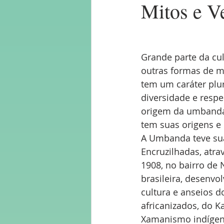
Mitos e V
Xango
Erês
Oxum
Grande parte da cul
outras formas de m
tem um caráter plu
diversidade e respe
origem da umbanda, 
tem suas origens e 
A Umbanda teve sua
Encruzilhadas, atra
1908, no bairro de 
brasileira, desenv
cultura e anseios d
africanizados, do K
Xamanismo indígena 