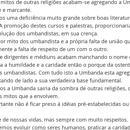
s mitos de outras religiões acabam-se agregando a 
e e marcante.
os uma deficiência muito grande sobre boas literatura
 A promoção destes cursos e palestras, proporcionar
lução dos umbandistas, em sua crença.
r mito dos umbandista e a própria falta de união qu
lmente a falta de respeito de um com o outro.
de dirigentes e médiuns acabam manchando o nome
 a humildade e a caridade então o porque da ostent
os umbandistas. Com tudo isto a Umbanda esta agre
ixando de lado a sua verdadeira base fundamental.
os a Umbanda sairia da sombra de outras religiões, o
os mitos que a envolvem.
ante não é ficar preso á idéias pré-estabelecidas ou 
te de nossas vidas, mas sempre com muito respeitos. 
mos evoluir como seres humanos, praticar a caridade