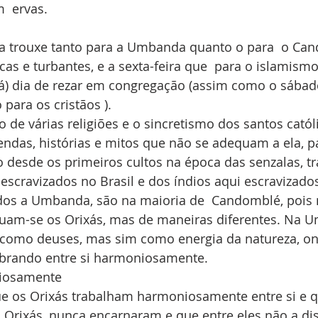
  ervas.
ica trouxe tanto para a Umbanda quanto o para  o Ca
as e turbantes, e a sexta-feira que  para o islamismo
á) dia de rezar em congregação (assim como o sábad
para os cristãos ).
de várias religiões e o sincretismo dos santos católi
ndas, histórias e mitos que não se adequam a ela, p
desde os primeiros cultos na época das senzalas, tr
 escravizados no Brasil e dos índios aqui escravizado
dos a Umbanda, são na maioria de  Candomblé, pois
uam-se os Orixás, mas de maneiras diferentes. Na 
 como deuses, mas sim como energia da natureza, o
brando entre si harmoniosamente.
iosamente
 os Orixás trabalham harmoniosamente entre si e q
 Orixás, nunca encarnaram e que entre eles não a di