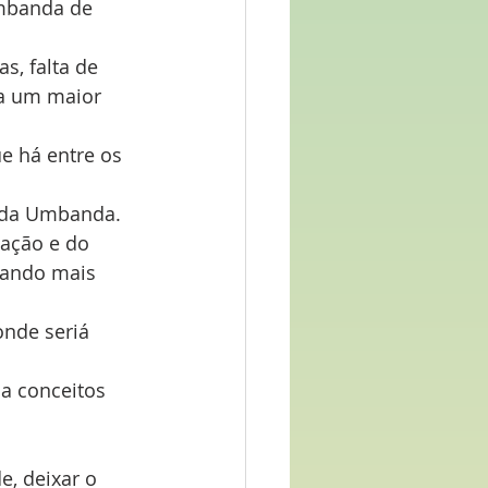
Umbanda de 
s, falta de 
ia um maior 
e há entre os 
 da Umbanda. 
ação e do 
gando mais 
nde seriá 
a conceitos 
, deixar o 