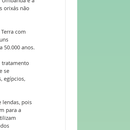
 a Umbanda é a 
s orixás não 
 Terra com 
guns 
a 50.000 anos.
o tratamento 
e se 
 egípcios, 
 lendas, pois 
m para a 
tilizam 
ados 