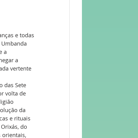
anças e todas 
 A Umbanda 
e a 
hegar a 
ada vertente 
o das Sete 
r volta de 
igião 
volução da 
as e rituais 
Orixás, do 
orientais, 