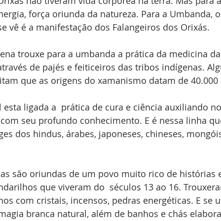
Orixás não tiveram vida corpórea na terra. Mas para
ergia, força oriunda da natureza. Para a Umbanda, o
e vê é a manifestação dos Falangeiros dos Orixás.
na trouxe para a umbanda a prática da medicina da
través de pajés e feiticeiros das tribos indígenas. Al
itam que as origens do xamanismo datam de 40.000 
l esta ligada a  prática de cura e ciência auxiliando n
l com seu profundo conhecimento. E é nessa linha qu
es dos hindus, árabes, japoneses, chineses, mongóis,
nas são oriundas de um povo muito rico de histórias e
ndarilhos que viveram do  séculos 13 ao 16. Trouxera
s com cristais, incensos, pedras energéticas. E se u
magia branca natural, além de banhos e chás elabor