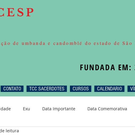
CESP
ção de umbanda e candomblé do estado de São 
FUNDADA EM: 
CONTATO
TCC SACERDOTES
CURSOS
CALENDARIO
VÍ
idade
Exu
Data Importante
Data Comemorativa
de leitura
gum
Obá
Oxossi
Quaresma
Nanã
Zé Pel