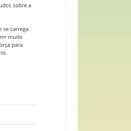
udos sobre a 
 se carrega 
 em muito 
orça para 
no.