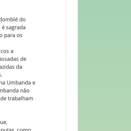
ndomblé do 
 é sagrada 
o para os 
cos a 
assadas de 
azidas da 
s.
 na Umbanda e 
Umbanda não 
nde trabalham 
ue, 
sputas, como 