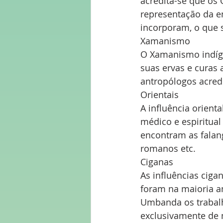
acredita-se que os 
representação da en
incorporam, o que s
Xamanismo
O Xamanismo indíge
suas ervas e curas a
antropólogos acred
Orientais
A influência orienta
médico e espiritua
encontram as falang
romanos etc.
Ciganas
As influências ciga
foram na maioria a
Umbanda os trabalho
exclusivamente de 