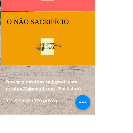
O NÃO SACRIFÍCIO
E-MAIL & TELEFONE
fucesp.guarulhos.sp@gmail.com
crsalun73@gmail.com
(Pai Salun)
11 - 9 9937-1770
(VIVO)
DEPTO. JURÍDICO
Dr. Alexandre Cadeu Bernardes