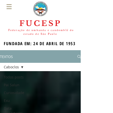
FUCESP
Federação de umbanda e candomblé do
estado de São Paulo
FUNDADA EM: 24 DE ABRIL DE 1953
TEXTOS
Caboclos
Todos posts
Pai Salun
Curiosidade
Exu
Data