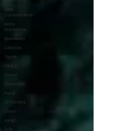
Importante
Data
Comemorativa
Aviso
Importante
Novidades
Caboclos
Ogum
Obá
Oxossi
Quaresma
Nanã
Zé Pelintra
Oxala
Xango
Erês