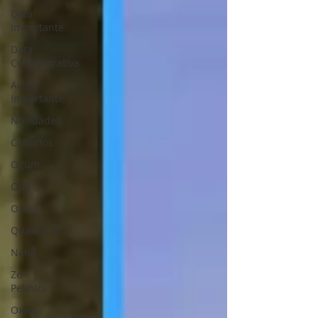
Data
Importante
Data
Comemorativa
Aviso
Importante
Novidades
Caboclos
Ogum
Obá
Oxossi
Quaresma
Nanã
Zé
Pelintra
Oxala