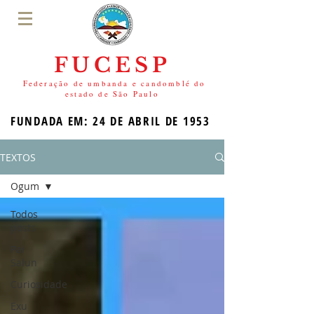
FUCESP
Federação de umbanda e candomblé do
estado de São Paulo
FUNDADA EM: 24 DE ABRIL DE 1953
TEXTOS
Ogum
Todos
posts
Pai
Salun
Curiosidade
Exu