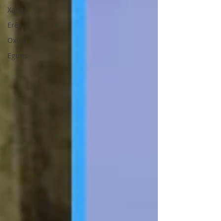
Xango
Erês
Oxum
Eguns