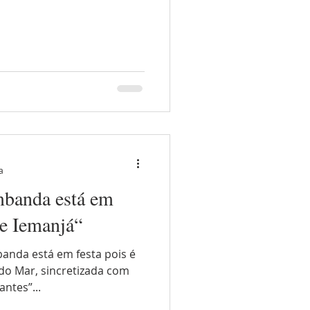
a
umbanda está em
de Iemanjá“
banda está em festa pois é
 do Mar, sincretizada com
ntes”...