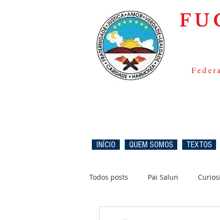
FU
Federa
INÍCIO
QUEM SOMOS
TEXTOS
Todos posts
Pai Salun
Curios
Novidades
Caboclos
O