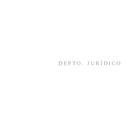
11 - 9 9937-1770 (VIVO)
DEPTO. JURÍDICO
Dr. Alexandre Cadeu Bernardes
OAB/SP - 125.204
Para assessoria jurídica fale primeiro
com o dirigente da federação.