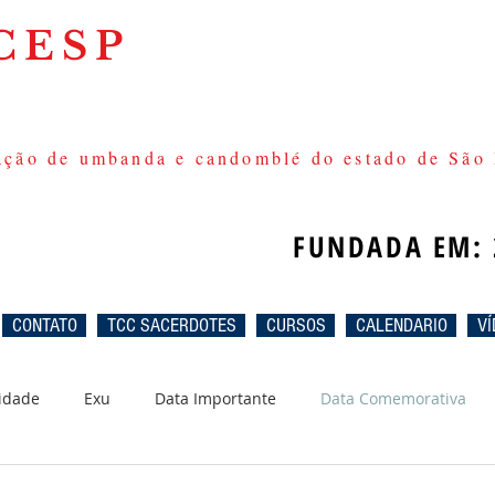
CESP
ção de umbanda e candomblé do estado de São 
FUNDADA EM: 
CONTATO
TCC SACERDOTES
CURSOS
CALENDARIO
VÍ
idade
Exu
Data Importante
Data Comemorativa
gum
Obá
Oxossi
Quaresma
Nanã
Zé Pel