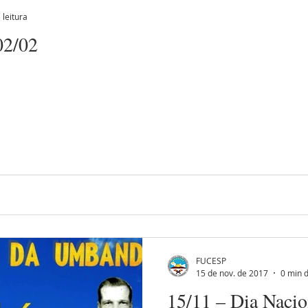
 leitura
02/02
Eguns
FUCESP
15 de nov. de 2017
0 min d
15/11 – Dia Naci