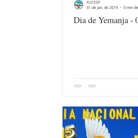
FUCESP
31 de jan. de 2019
0 min de
Dia de Yemanja - 
Xango
Erês
Oxum