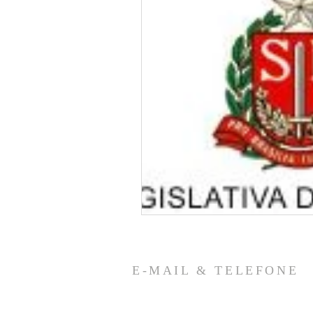
E-MAIL & TELEFONE
fucesp.guarulhos.sp@gmail.com
crsalun73@gmail.com
(Pai Salun)