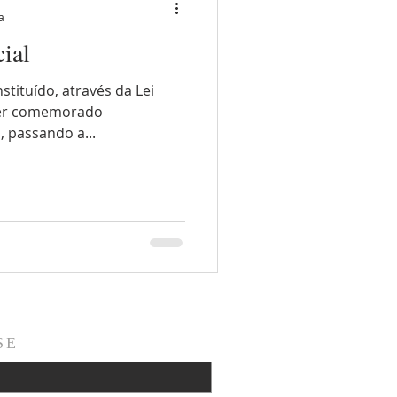
a
ial
stituído, através da Lei
 ser comemorado
, passando a...
SE