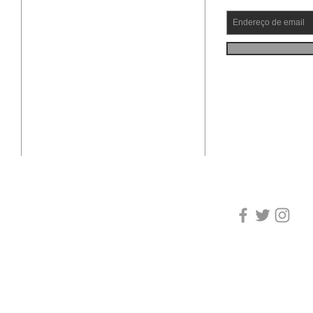
Guarulhos - SP - cep: 07060-
000.
CORRESPONDÊNCIA:
Somente para o Escritório
em S.Caetano do Sul: Rua
Manoel Coelho, 500 - 12º
andar - sala 1.210 - cep:
09510-101 - São Caetano do
Sul - SP.
JUSTIÇA - AMOR 
CARIDADE - FRAT