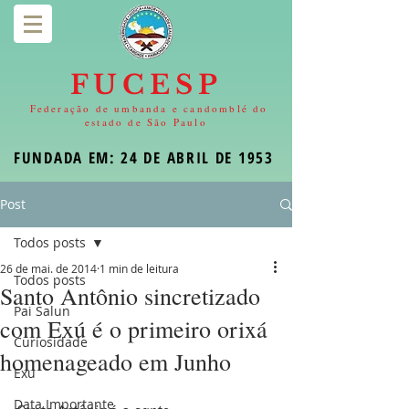
FUCESP
Federação de umbanda e candomblé do
estado de São Paulo
FUNDADA EM: 24 DE ABRIL DE 1953
Post
Todos posts
26 de mai. de 2014
1 min de leitura
Todos posts
Santo Antônio sincretizado
Pai Salun
com Exú é o primeiro orixá
Curiosidade
homenageado em Junho
Exu
Data Importante