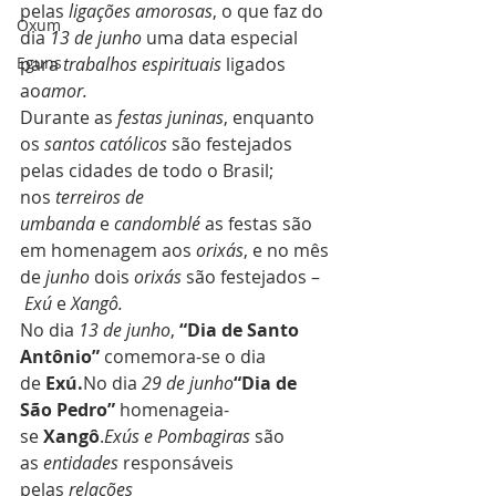
pelas
 ligações amorosas
, o que faz do 
Oxum
dia 
13 de junho
 uma data especial 
Eguns
para
 trabalhos espirituais
 ligados 
ao
amor.
Durante as 
festas juninas
, enquanto 
os 
santos católicos
 são festejados 
pelas cidades de todo o Brasil; 
nos 
terreiros de 
umbanda
 e 
candomblé
 as festas são 
em homenagem aos 
orixás
, e no mês 
de
 junho
 dois 
orixás
 são festejados –
Exú
 e 
Xangô.
No dia 
13 de junho
,
 “Dia de Santo 
Antônio”
 comemora-se o dia 
de 
Exú.
No dia 
29 de junho
“Dia de 
São Pedro”
 homenageia-
se 
Xangô
.
Exús e Pombagiras
 são 
as 
entidades 
responsáveis 
pelas 
relações 