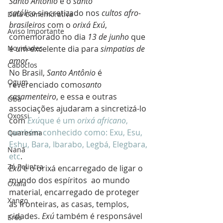
Santo Antônio
 é o
 santo 
católico 
sincretizado nos 
cultos afro-
Data Comemorativa
brasileiros
 com o 
orixá Exú
, 
Aviso Importante
comemorado no dia 
13 de junho 
que 
Novidades
é um excelente dia para
 simpatias de 
amor
.
Caboclos
No Brasil, 
Santo Antônio
 é 
Ogum
reverenciado como
santo 
casamenteiro
, e essa e outras 
Obá
associações ajudaram a sincretizá-lo 
Oxossi
com 
Exú
que é um
 orixá africano
, 
também conhecido como: Exu, Esu, 
Quaresma
Eshu, Bara, Ibarabo, Legbá, Elegbara, 
Nanã
etc
.
Zé Pelintra
Exú
 é o orixá encarregado de ligar o 
mundo dos espíritos  ao mundo 
Oxala
material, encarregado de proteger 
Xango
as fronteiras, as casas, templos, 
cidades. 
Exú
 também é responsável 
Erês