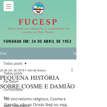
FUCESP
Federação de umbanda e candomblé do
estado de São Paulo
FUNDADA EM: 24 DE ABRIL DE 1953
Post
Todos posts
26 de set. de 2016
1 min de leitura
Todos posts
PEQUENA HISTÓRIA
Pai Salun
SOBRE COSME E DAMIÃO
Curiosidade
Exu
No sincretismo religioso, Cosme e 
Damião, são os Orixás Ibeji ou seja, 
Data Importante