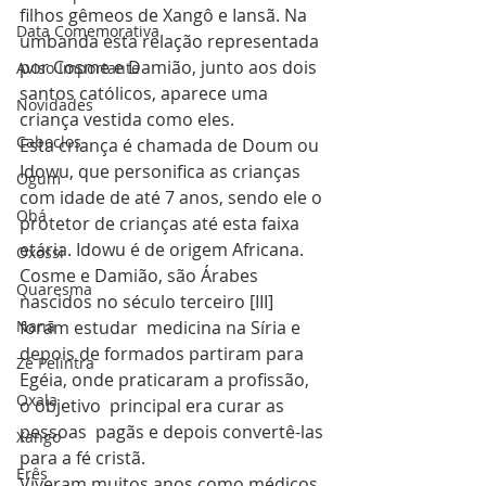
filhos gêmeos de Xangô e Iansã. Na 
Data Comemorativa
umbanda esta relação representada 
por Cosme e Damião, junto aos dois 
Aviso Importante
santos católicos, aparece uma 
Novidades
criança vestida como eles.
Caboclos
Esta criança é chamada de Doum ou 
Idowu, que personifica as crianças 
Ogum
com idade de até 7 anos, sendo ele o 
Obá
protetor de crianças até esta faixa 
etária. Idowu é de origem Africana.
Oxossi
Cosme e Damião, são Árabes 
Quaresma
nascidos no século terceiro [III] 
Nanã
foram estudar  medicina na Síria e 
depois de formados partiram para 
Zé Pelintra
Egéia, onde praticaram a profissão, 
Oxala
o objetivo  principal era curar as 
pessoas  pagãs e depois convertê-las 
Xango
para a fé cristã.
Erês
Viveram muitos anos como médicos 