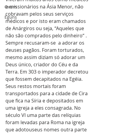
e missionários na Ásia Menor, não 
Oxum
cobravam pelos seus serviços 
Eguns
médicos e por isto eram chamados 
de Anárgiros ou seja, “Aqueles que 
não são comprados pelo dinheiro“ . 
Sempre recusaram-se  a adorar os 
deuses pagãos. Foram torturados, 
mesmo assim diziam só adorar um 
Deus único, criador do Céu e da 
Terra. Em 303 o imperador decretou 
que fossem decapitados na Egéia.
Seus restos mortais foram 
transportados para a cidade de Cira  
que fica na Síria e depositados em 
uma igreja a eles consagrada. No 
século VI uma parte das relíquias 
foram levadas para Roma na igreja 
que adotouseus nomes outra parte 